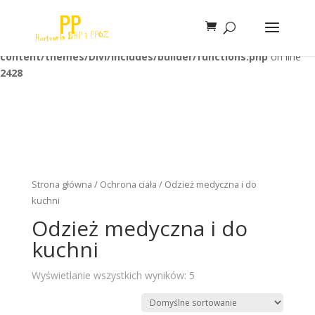
Warning
: Trying to access array offset on false in
/home/klient.dhosting.pl/unimaxi/bhppibo.pl/public_html/wp-
content/themes/Divi/includes/builder/functions.php
on line
2428
Strona główna
/
Ochrona ciała
/ Odzież medyczna i do
kuchni
Odzież medyczna i do
kuchni
Wyświetlanie wszystkich wyników: 5