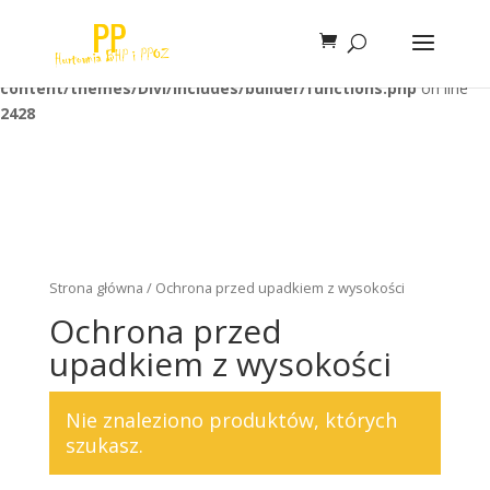
Warning
: Trying to access array offset on false in
/home/klient.dhosting.pl/unimaxi/bhppibo.pl/public_html/wp-
content/themes/Divi/includes/builder/functions.php
on line
2428
Strona główna
/ Ochrona przed upadkiem z wysokości
Ochrona przed
upadkiem z wysokości
Nie znaleziono produktów, których
szukasz.