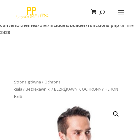
Warning
: Trying to access array offset on false in
/home/klient.dhosting.pl/unimaxi/bhppibo.pl/public_html/wp-
content/themes/Divi/includes/builder/functions.php
on line
2428
Strona główna
/
Ochrona
ciała
/
Bezrękawniki
/ BEZRĘKAWNIK OCHRONNY HERON
REIS