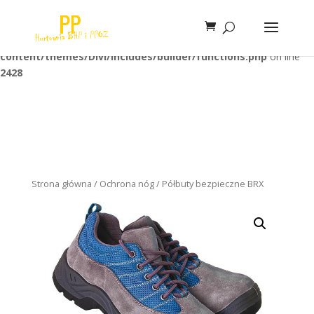
Warning
: Trying to access array offset on false in
/home/klient.dhosting.pl/unimaxi/bhppibo.pl/public_html/wp-
content/themes/Divi/includes/builder/functions.php
on line
2428
Strona główna
/
Ochrona nóg
/ Półbuty bezpieczne BRX