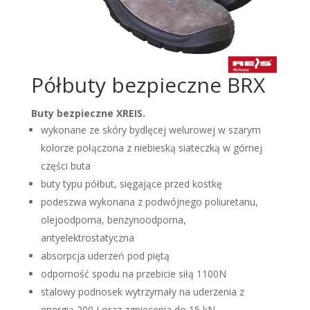
Półbuty bezpieczne BRX
Buty bezpieczne XREIS.
wykonane ze skóry bydlęcej welurowej w szarym
kolorze połączona z niebieską siateczką w górnej
części buta
buty typu półbut, sięgające przed kostkę
podeszwa wykonana z podwójnego poliuretanu,
olejoodporna, benzynoodporna,
antyelektrostatyczna
absorpcja uderzeń pod piętą
odporność spodu na przebicie siłą 1100N
stalowy podnosek wytrzymały na uderzenia z
energią 200 J oraz zgniecenia do 15 kN