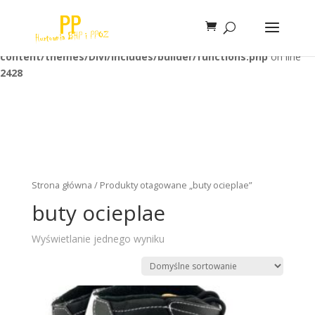
Warning
: Trying to access array offset on false in
/home/klient.dhosting.pl/unimaxi/bhppibo.pl/public_html/wp-
content/themes/Divi/includes/builder/functions.php
on line
2428
Strona główna
/ Produkty otagowane „buty ocieplae”
buty ocieplae
Wyświetlanie jednego wyniku